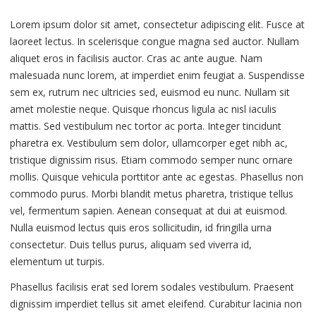
Lorem ipsum dolor sit amet, consectetur adipiscing elit. Fusce at
laoreet lectus. In scelerisque congue magna sed auctor. Nullam
aliquet eros in facilisis auctor. Cras ac ante augue. Nam
malesuada nunc lorem, at imperdiet enim feugiat a. Suspendisse
sem ex, rutrum nec ultricies sed, euismod eu nunc. Nullam sit
amet molestie neque. Quisque rhoncus ligula ac nisl iaculis
mattis. Sed vestibulum nec tortor ac porta. Integer tincidunt
pharetra ex. Vestibulum sem dolor, ullamcorper eget nibh ac,
tristique dignissim risus. Etiam commodo semper nunc ornare
mollis. Quisque vehicula porttitor ante ac egestas. Phasellus non
commodo purus. Morbi blandit metus pharetra, tristique tellus
vel, fermentum sapien. Aenean consequat at dui at euismod.
Nulla euismod lectus quis eros sollicitudin, id fringilla urna
consectetur. Duis tellus purus, aliquam sed viverra id,
elementum ut turpis.
Phasellus facilisis erat sed lorem sodales vestibulum. Praesent
dignissim imperdiet tellus sit amet eleifend. Curabitur lacinia non