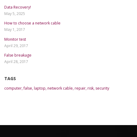
Data Recovery!
May 5, 2025
How to choose a network cable
May 1, 2017
Monitor test
April 29, 2017
False breakage
April 28, 2017
TAGS
computer
,
false
,
laptop
,
network cable
,
repair
,
risk
,
security