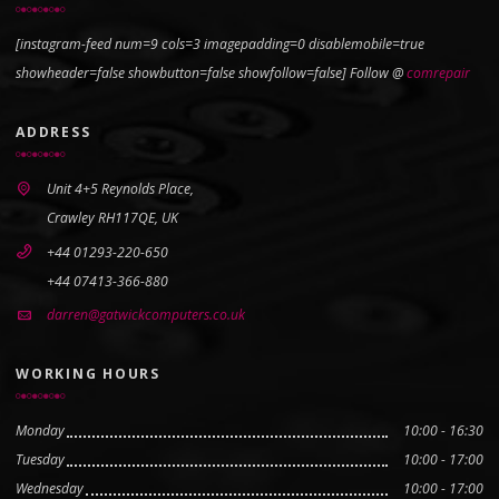
[instagram-feed num=9 cols=3 imagepadding=0 disablemobile=true
showheader=false showbutton=false showfollow=false] Follow @
comrepair
ADDRESS
Unit 4+5 Reynolds Place,
Crawley RH117QE, UK
+44 01293-220-650
+44 07413-366-880
darren@gatwickcomputers.co.uk
WORKING HOURS
Monday
10:00 - 16:30
Tuesday
10:00 - 17:00
Wednesday
10:00 - 17:00