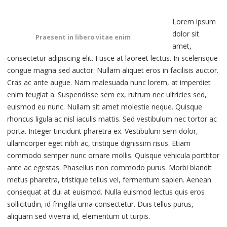
Lorem ipsum
dolor sit
Praesent in libero vitae enim
amet,
consectetur adipiscing elit. Fusce at laoreet lectus. In scelerisque
congue magna sed auctor. Nullam aliquet eros in facilisis auctor.
Cras ac ante augue. Nam malesuada nunc lorem, at imperdiet
enim feugiat a. Suspendisse sem ex, rutrum nec ultricies sed,
euismod eu nunc. Nullam sit amet molestie neque. Quisque
rhoncus ligula ac nisl iaculis mattis. Sed vestibulum nec tortor ac
porta. Integer tincidunt pharetra ex. Vestibulum sem dolor,
ullamcorper eget nibh ac, tristique dignissim risus. Etiam
commodo semper nunc ornare mollis. Quisque vehicula porttitor
ante ac egestas. Phasellus non commodo purus. Morbi blandit
metus pharetra, tristique tellus vel, fermentum sapien. Aenean
consequat at dui at euismod. Nulla euismod lectus quis eros
sollicitudin, id fringilla urna consectetur. Duis tellus purus,
aliquam sed viverra id, elementum ut turpis.