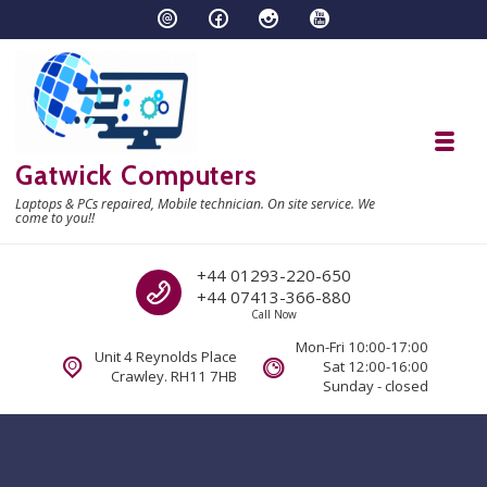
Skip to navigation
Skip to content
Toggl
Gatwick Computers
Laptops & PCs repaired, Mobile technician. On site service. We
come to you!!
Call us
+44 01293-220-650
+44 07413-366-880
Call Now
Mon-Fri 10:00-17:00
Unit 4 Reynolds Place
Sat 12:00-16:00
Crawley. RH11 7HB
Sunday - closed